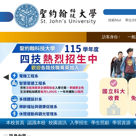
跳
到
主
要
內
信箱Mail
單位分
容
區
塊
訪客身份 /
一般
本校首頁
認識本校
校園資訊
入學招生
學生照顧
學習資源