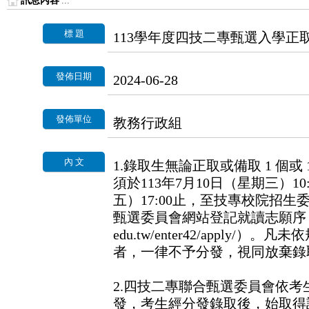
訊息內容
:::
標 題
113學年度四技二專甄選入學正
發佈日期
2024-06-28
發佈單位
教務行政組
內 文
1.錄取生無論正取或備取 1 個或
須於113年7月10日（星期三）10:
五）17:00止，至技專校院招
甄選委員會網站登記就讀志願序（網址：htt
edu.tw/enter42/apply
者，一律不予分發，視同放棄錄
2.四技二專聯合甄選委員會依
發，考生經分發錄取後，始取得