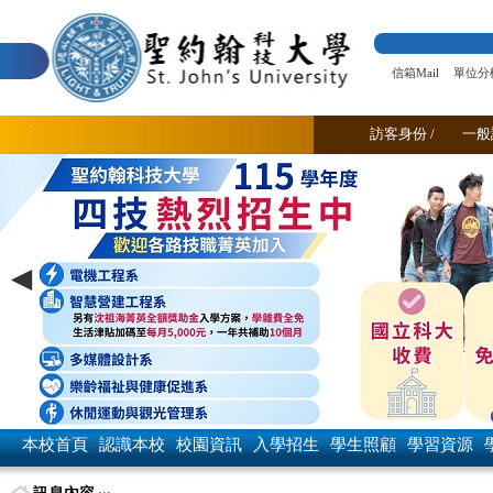
跳
到
主
要
內
信箱Mail
單位分
容
區
塊
訪客身份 /
一般
本校首頁
認識本校
校園資訊
入學招生
學生照顧
學習資源