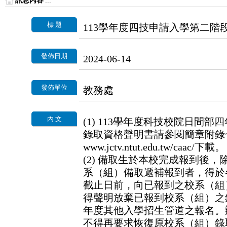
訊息內容
:::
標 題
113學年度四技申請入學第二階
發佈日期
2024-06-14
發佈單位
教務處
內 文
(1) 113學年度科技校院日間
錄取資格聲明書請參閱簡章附錄七（第
www.jctv.ntut.edu.tw/caac/下載。
(2) 備取生於本校完成報到後
系（組）備取遞補報到者，得於
截止日前，向已報到之校系（組
得聲明放棄已報到校系（組）之
年度其他入學招生管道之報名。
不得再要求恢復原校系（組）錄